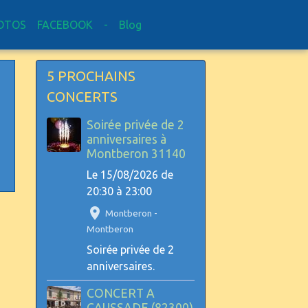
OTOS
FACEBOOK
-
Blog
5 PROCHAINS
CONCERTS
u
Soirée privée de 2
anniversaires à
Montberon 31140
Le 15/08/2026
de
20:30
à 23:00
Montberon -
Montberon
Soirée privée de 2
anniversaires.
CONCERT A
CAUSSADE (82300)