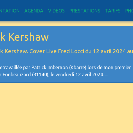
NTATION
AGENDA
VIDEOS
PRESTATIONS
TARIFS
PH
ik Kershaw
ik Kershaw. Cover Live Fred Locci du 12 avril 2024 a
retravaillée par Patrick Imbernon (Kbarré) lors de mon premier
 Fonbeauzard (31140), le vendredi 12 avril 2024. ...