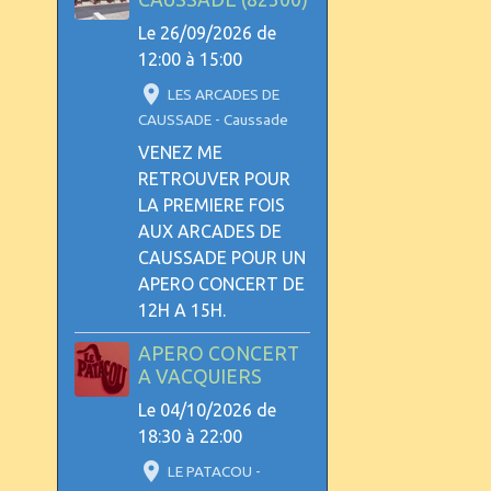
Le 26/09/2026
de
12:00
à 15:00
LES ARCADES DE
CAUSSADE - Caussade
VENEZ ME
RETROUVER POUR
LA PREMIERE FOIS
AUX ARCADES DE
CAUSSADE POUR UN
APERO CONCERT DE
12H A 15H.
APERO CONCERT
A VACQUIERS
Le 04/10/2026
de
18:30
à 22:00
LE PATACOU -