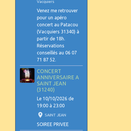
Vacquiers
Venez me retrouver
pour un apéro
concert au Patacou
(Vacquiers 31340) à
partir de 18h.
Réservations
conseillés au 06 07
71 87 52.
CONCERT
ANNIVERSAIRE A
SAINT JEAN
(31240)
Le 10/10/2026
de
19:00
à 23:00
SAINT JEAN
SOIREE PRIVEE