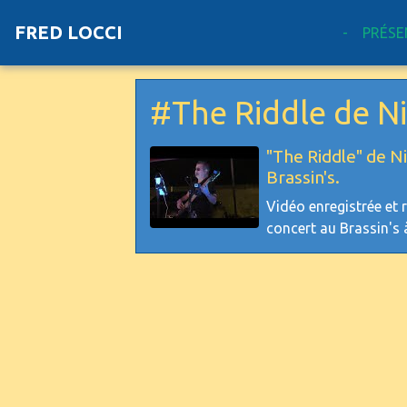
FRED LOCCI
-
PRÉSE
#The Riddle de N
"The Riddle" de N
Brassin's.
Vidéo enregistrée et 
concert au Brassin's à