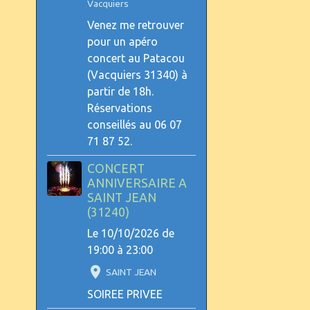
Vacquiers
Venez me retrouver
pour un apéro
concert au Patacou
(Vacquiers 31340) à
partir de 18h.
Réservations
conseillés au 06 07
71 87 52.
CONCERT
ANNIVERSAIRE A
SAINT JEAN
(31240)
Le 10/10/2026
de
19:00
à 23:00
SAINT JEAN
SOIREE PRIVEE