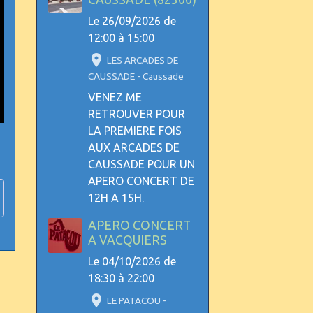
Le 26/09/2026
de
12:00
à 15:00
LES ARCADES DE
CAUSSADE - Caussade
VENEZ ME
RETROUVER POUR
LA PREMIERE FOIS
AUX ARCADES DE
CAUSSADE POUR UN
APERO CONCERT DE
12H A 15H.
APERO CONCERT
A VACQUIERS
Le 04/10/2026
de
18:30
à 22:00
LE PATACOU -