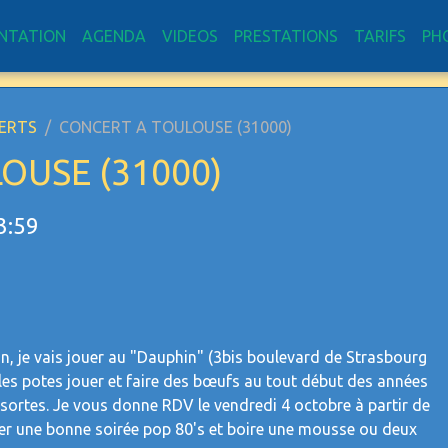
NTATION
AGENDA
VIDEOS
PRESTATIONS
TARIFS
PH
ERTS
CONCERT A TOULOUSE (31000)
OUSE (31000)
3:59
fun, je vais jouer au "Dauphin" (3bis boulevard de Strasbourg
 les potes jouer et faire des bœufs au tout début des années
 sortes. Je vous donne RDV le vendredi 4 octobre à partir de
ser une bonne soirée pop 80's et boire une mousse ou deux