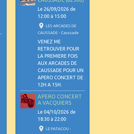
Le 26/09/2026
de
12:00
à 15:00
LES ARCADES DE
CAUSSADE - Caussade
VENEZ ME
RETROUVER POUR
LA PREMIERE FOIS
AUX ARCADES DE
CAUSSADE POUR UN
APERO CONCERT DE
12H A 15H.
APERO CONCERT
A VACQUIERS
Le 04/10/2026
de
18:30
à 22:00
LE PATACOU -