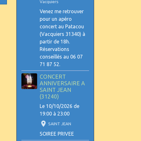
Vacquiers
Venez me retrouver
pour un apéro
concert au Patacou
(Vacquiers 31340) à
partir de 18h.
Réservations
conseillés au 06 07
71 87 52.
CONCERT
ANNIVERSAIRE A
SAINT JEAN
(31240)
Le 10/10/2026
de
19:00
à 23:00
SAINT JEAN
SOIREE PRIVEE