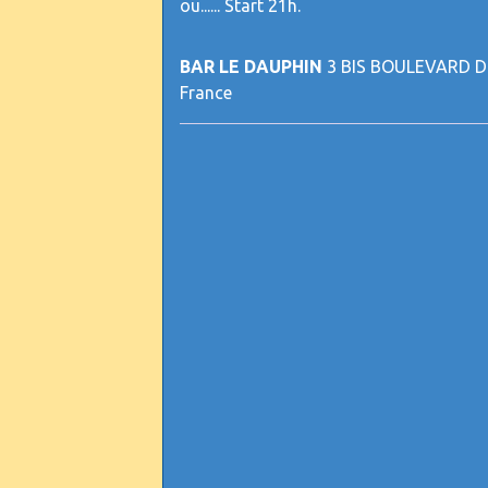
ou...... Start 21h.
BAR LE DAUPHIN
3 BIS BOULEVARD 
France