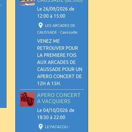
Le 26/09/2026
de
12:00
à 15:00
LES ARCADES DE
CAUSSADE - Caussade
VENEZ ME
RETROUVER POUR
LA PREMIERE FOIS
AUX ARCADES DE
CAUSSADE POUR UN
APERO CONCERT DE
12H A 15H.
APERO CONCERT
A VACQUIERS
Le 04/10/2026
de
18:30
à 22:00
LE PATACOU -