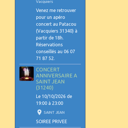
Vacquiers
Venez me retrouver
pour un apéro
concert au Patacou
(Vacquiers 31340) à
partir de 18h.
Réservations
conseillés au 06 07
71 87 52.
CONCERT
ANNIVERSAIRE A
SAINT JEAN
(31240)
Le 10/10/2026
de
19:00
à 23:00
SAINT JEAN
SOIREE PRIVEE